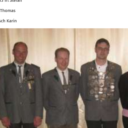
3 Irl Stefan
 Thomas
sch Karin