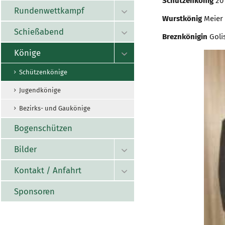
Schützenkönig
201
Rundenwettkampf

Wurstkönig
Meier
Schießabend

Breznkönigin
Goli
Könige

Schützenkönige
Jugendkönige
Bezirks- und Gaukönige
Bogenschützen
Bilder

Kontakt / Anfahrt

Sponsoren